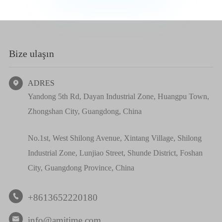
Bize ulaşın
ADRES

Yandong 5th Rd, Dayan Industrial Zone, Huangpu Town,
Zhongshan City, Guangdong, China
No.1st, West Shilong Avenue, Xintang Village, Shilong
Industrial Zone, Lunjiao Street, Shunde District, Foshan
City, Guangdong Province, China
+8613652220180

info@amitime.com
