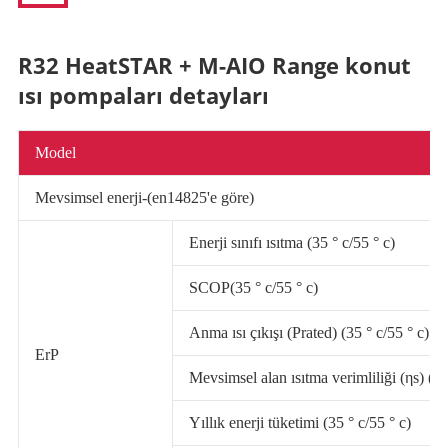
R32 HeatSTAR + M-AIO Range konut
ısı pompaları detayları
Model
Mevsimsel enerji-(en14825'e göre)
Enerji sınıfı ısıtma (35 ° c/55 ° c)
SCOP(35 ° c/55 ° c)
Anma ısı çıkışı (Prated) (35 ° c/55 ° c)
ErP
Mevsimsel alan ısıtma verimliliği (ηs) (35
Yıllık enerji tüketimi (35 ° c/55 ° c)