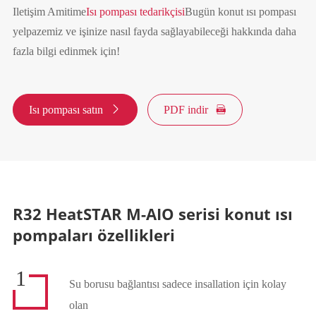
Iletişim Amitime
Isı pompası tedarikçisi
Bugün konut ısı pompası
yelpazemiz ve işinize nasıl fayda sağlayabileceği hakkında daha
fazla bilgi edinmek için!
Isı pompası satın

PDF indir

R32 HeatSTAR M-AIO serisi konut ısı
pompaları özellikleri
1
Su borusu bağlantısı sadece insallation için kolay
olan