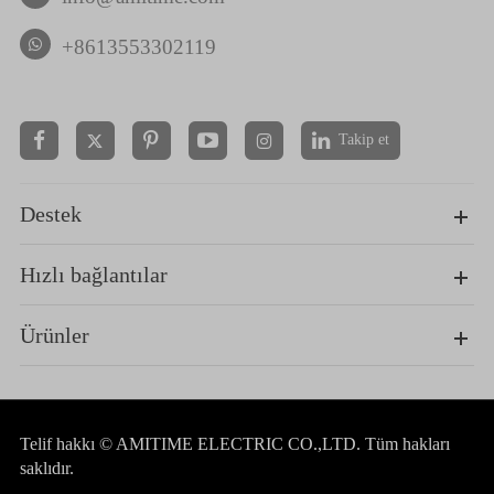
+8613553302119
Takip et


Destek
Hızlı bağlantılar
Ürünler
Telif hakkı ©
AMITIME ELECTRIC CO.,LTD.
Tüm hakları
saklıdır.