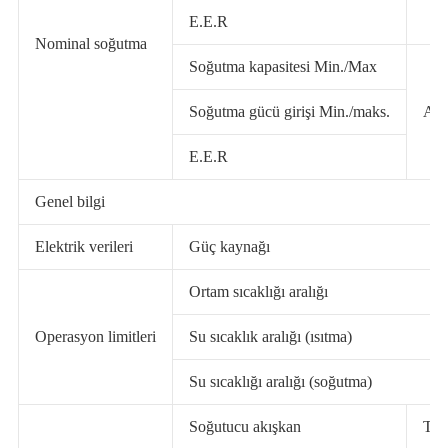
E.E.R
Nominal soğutma
Soğutma kapasitesi Min./Max
Soğutma gücü girişi Min./maks.
A3
E.E.R
Genel bilgi
Elektrik verileri
Güç kaynağı
Ortam sıcaklığı aralığı
Operasyon limitleri
Su sıcaklık aralığı (ısıtma)
Su sıcaklığı aralığı (soğutma)
Soğutucu akışkan
Tip