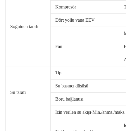
Kompresör
Tip
Dört yollu vana EEV
Soğutucu tarafı
Mik
Fan
Hav
Anm
Tipi
Su basıncı düşüşü
Su tarafı
Boru bağlantısı
İzin verilen su akışı-Min./anma./maks.
İç ü