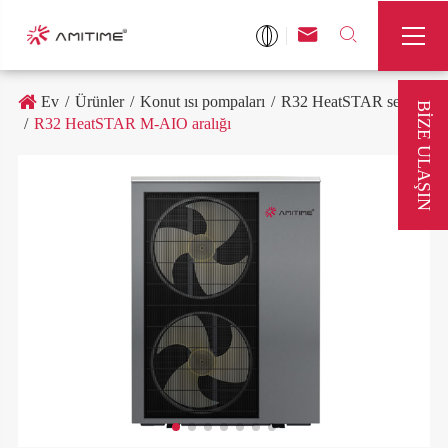



Ev
Ürünler
Konut ısı pompaları
R32 HeatSTAR serisi
BIZE ULAŞIN
R32 HeatSTAR M-AIO aralığı