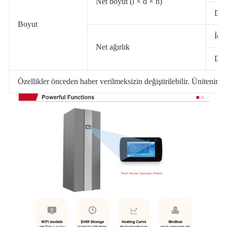
Net boyut (l × d × h)
Dış
Boyut
İç ü
Net ağırlık
Dış
Özellikler önceden haber verilmeksizin değiştirilebilir. Ünitenin ge