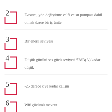
2
E-ısıtıcı, yön değiştirme valfi ve su pompası dahil
olmak üzere bir iç ünite
3
Bir enerji seviyesi
4
Düşük gürültü ses gücü seviyesi 52dB(A) kadar
düşük
5
-25 derece c'ye kadar çalışın
6
Wifi çözümü mevcut