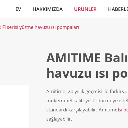
EV
HAKKIMIZDA
ÜRÜNLER
HABERL
k FI serisi yüzme havuzu ısı pompaları
AMITIME Balı
havuzu ısı p
Amitime, 20 yıllık geçmişi ile farklı 
mükemmel kaliteyi sürdürmeye istekli
standardı karşılayabilir. Amitime
Isı 
sağlayabilir.