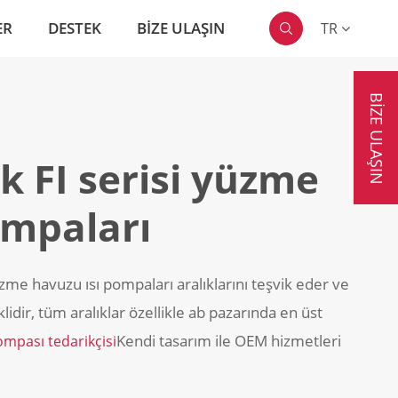
ER
DESTEK
BIZE ULAŞIN
TR

BIZE ULAŞIN
k FI serisi yüzme
ompaları
yüzme havuzu ısı pompaları aralıklarını teşvik eder ve
dir, tüm aralıklar özellikle ab pazarında en üst
Kendi tasarım ile OEM hizmetleri
pompası tedarikçisi