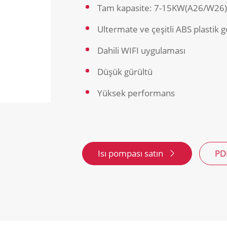
Tam kapasite: 7-15KW(A26/W26
Ultermate ve çeşitli ABS plastik 
Dahili WIFI uygulaması
Düşük gürültü
Yüksek performans
Isı pompası satın
PD
