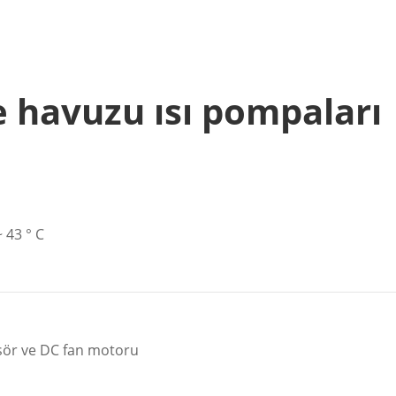
e havuzu ısı pompaları
~ 43 ° C
esör ve DC fan motoru