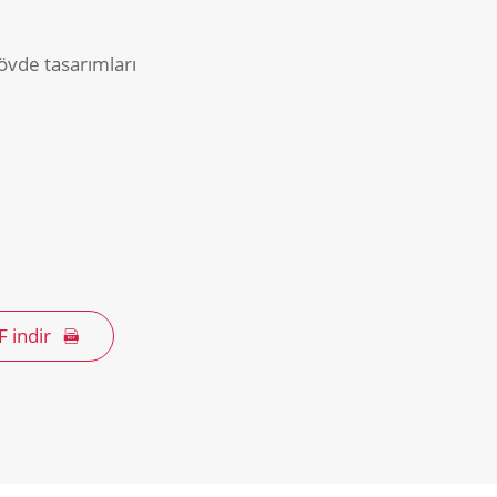
)
gövde tasarımları
F indir
