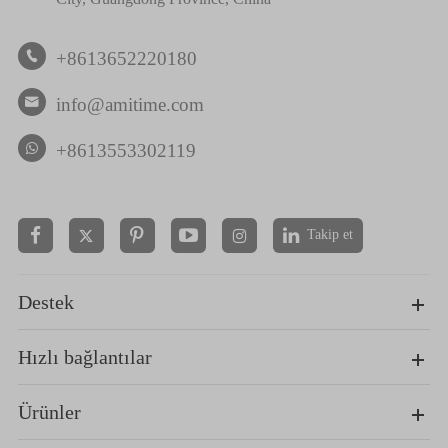
+8613652220180

info@amitime.com

+8613553302119
Takip et


Destek
Hızlı bağlantılar
Ürünler