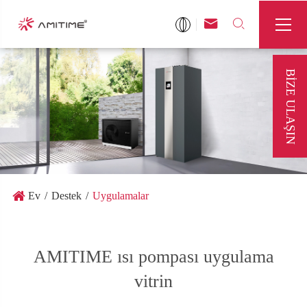



BIZE ULAŞIN
Ev
Destek
Uygulamalar
AMITIME ısı pompası uygulama
vitrin