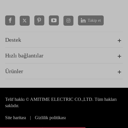
Takip et


Destek
Hızlı bağlantılar
Ürünler
Telif hakkı ©
AMITIME ELECTRIC CO.,LTD.
Tüm hakları
saklıdır.
Site haritası
|
Gizlilik politikası