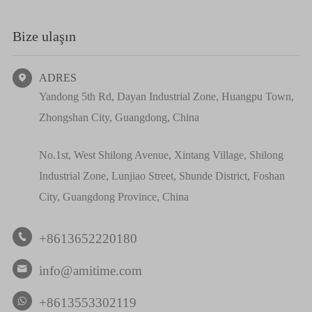
Bize ulaşın
ADRES

Yandong 5th Rd, Dayan Industrial Zone, Huangpu Town,
Zhongshan City, Guangdong, China
No.1st, West Shilong Avenue, Xintang Village, Shilong
Industrial Zone, Lunjiao Street, Shunde District, Foshan
City, Guangdong Province, China
+8613652220180

info@amitime.com

+8613553302119