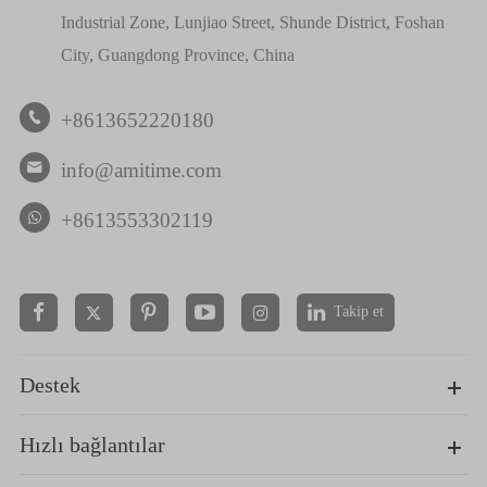
Industrial Zone, Lunjiao Street, Shunde District, Foshan
City, Guangdong Province, China
+8613652220180

info@amitime.com

+8613553302119
Takip et


Destek
Hızlı bağlantılar