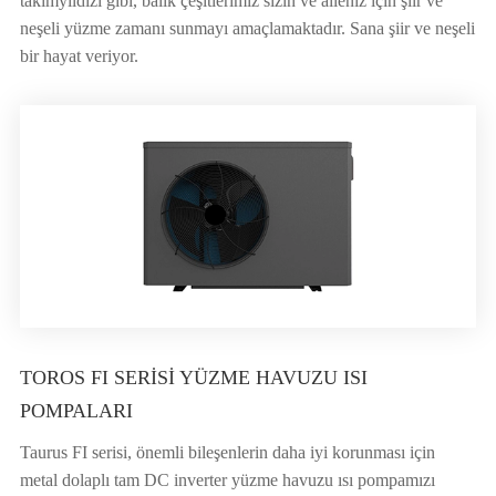
takımyıldızı gibi, balık çeşitlerimiz sizin ve aileniz için şiir ve
neşeli yüzme zamanı sunmayı amaçlamaktadır. Sana şiir ve neşeli
bir hayat veriyor.
TOROS FI SERISI YÜZME HAVUZU ISI
POMPALARI
Taurus FI serisi, önemli bileşenlerin daha iyi korunması için
metal dolaplı tam DC inverter yüzme havuzu ısı pompamızı