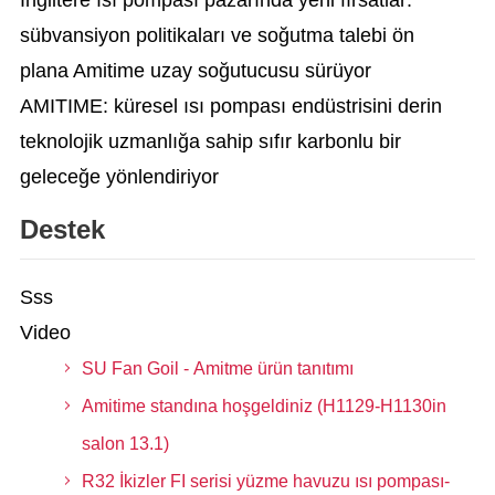
İngiltere ısı pompası pazarında yeni fırsatlar:
sübvansiyon politikaları ve soğutma talebi ön
plana Amitime uzay soğutucusu sürüyor
AMITIME: küresel ısı pompası endüstrisini derin
teknolojik uzmanlığa sahip sıfır karbonlu bir
geleceğe yönlendiriyor
Destek
Sss
Video
SU Fan Goil - Amitme ürün tanıtımı
Amitime standına hoşgeldiniz (H1129-H1130in
salon 13.1)
R32 İkizler FI serisi yüzme havuzu ısı pompası-