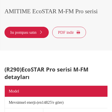
AMITIME EcoSTAR M-FM Pro serisi
Isı pompası satın

PDF indir

(R290)EcoSTAR Pro serisi M-FM
detayları
Model
Mevsimsel enerji-(en14825'e göre)