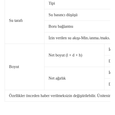
Tipi
Su basıncı düşüşü
Su tarafı
Boru bağlantısı
İzin verilen su akışı-Min./anma./maks.
İç ü
Net boyut (l × d × h)
Dış
Boyut
İç ü
Net ağırlık
Dış
Özellikler önceden haber verilmeksizin değiştirilebilir. Ünitenin ge