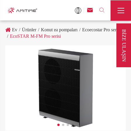



Ev
Ürünler
Konut ısı pompaları
Ecoecostar Pro serisi
BIZE ULAŞIN
EcoSTAR M-FM Pro serisi