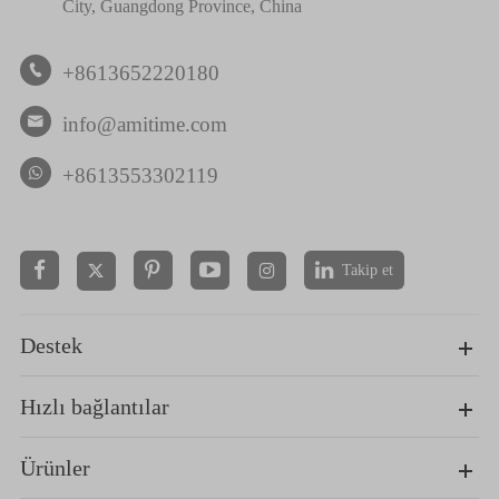
City, Guangdong Province, China
+8613652220180

info@amitime.com

+8613553302119
Takip et


Destek
Hızlı bağlantılar
Ürünler