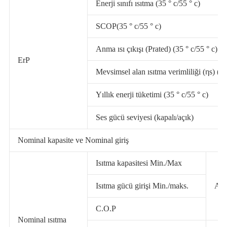
Enerji sınıfı ısıtma (35 ° c/55 ° c)
SCOP(35 ° c/55 ° c)
Anma ısı çıkışı (Prated) (35 ° c/55 ° c)
ErP
Mevsimsel alan ısıtma verimliliği (ηs) (35
Yıllık enerji tüketimi (35 ° c/55 ° c)
Ses gücü seviyesi (kapalı/açık)
Nominal kapasite ve Nominal giriş
Isıtma kapasitesi Min./Max
Isıtma gücü girişi Min./maks.
A7
C.O.P
Nominal ısıtma