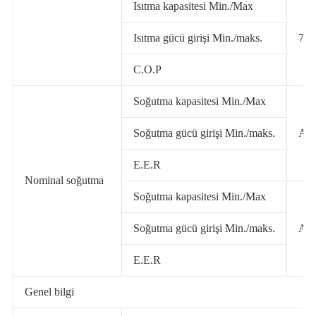
Isıtma kapasitesi Min./Max
Isıtma gücü girişi Min./maks.
7/
C.O.P
Soğutma kapasitesi Min./Max
Soğutma gücü girişi Min./maks.
A3
E.E.R
Nominal soğutma
Soğutma kapasitesi Min./Max
Soğutma gücü girişi Min./maks.
A3
E.E.R
Genel bilgi