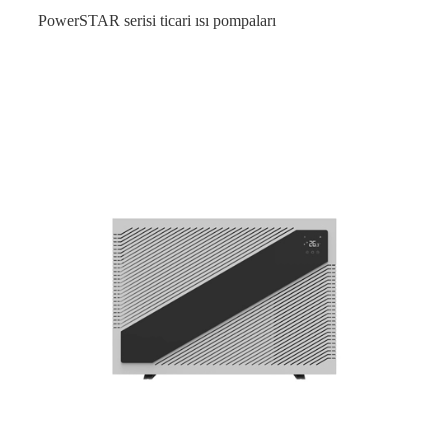
PowerSTAR serisi ticari ısı pompaları