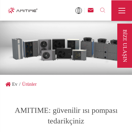



BIZE ULAŞIN
Ev
Ürünler
AMITIME: güvenilir ısı pompası
tedarikçiniz