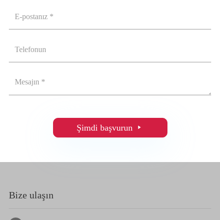
Şimdi başvurun

Bize ulaşın