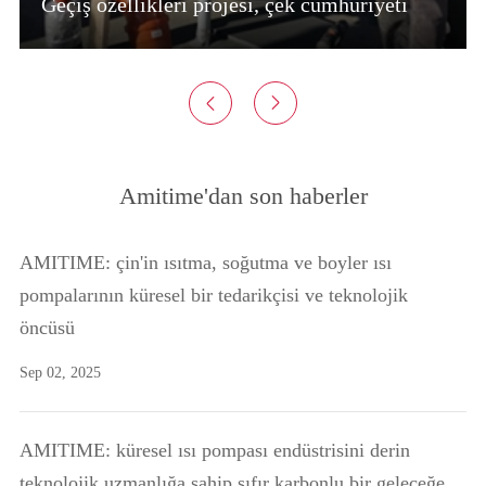
Geçiş özellikleri projesi, çek cumhuriyeti (2)


Amitime'dan son haberler
AMITIME: çin'in ısıtma, soğutma ve boyler ısı
pompalarının küresel bir tedarikçisi ve teknolojik
öncüsü
Sep 02, 2025
AMITIME: küresel ısı pompası endüstrisini derin
teknolojik uzmanlığa sahip sıfır karbonlu bir geleceğe