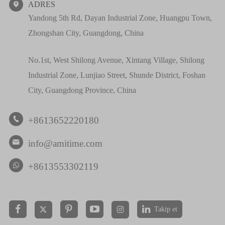
ADRES

Yandong 5th Rd, Dayan Industrial Zone, Huangpu Town,
Zhongshan City, Guangdong, China
No.1st, West Shilong Avenue, Xintang Village, Shilong
Industrial Zone, Lunjiao Street, Shunde District, Foshan
City, Guangdong Province, China
+8613652220180

info@amitime.com

+8613553302119
Takip et

